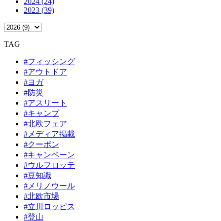
2024 (24)
2023 (39)
TAG
#フィッシング
#アウトドア
#ヨガ
#防災
#アスリート
#キャンプ
#北欧フェア
#メディア掲載
#クーポン
#キャンペーン
#ウルフロッテ
#豆知識
#メリノウール
#北欧市場
#立川ロッピス
#登山