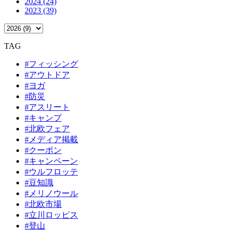
2024 (24)
2023 (39)
TAG
#フィッシング
#アウトドア
#ヨガ
#防災
#アスリート
#キャンプ
#北欧フェア
#メディア掲載
#クーポン
#キャンペーン
#ウルフロッテ
#豆知識
#メリノウール
#北欧市場
#立川ロッピス
#登山