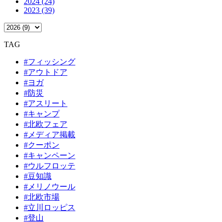
2024 (24)
2023 (39)
TAG
#フィッシング
#アウトドア
#ヨガ
#防災
#アスリート
#キャンプ
#北欧フェア
#メディア掲載
#クーポン
#キャンペーン
#ウルフロッテ
#豆知識
#メリノウール
#北欧市場
#立川ロッピス
#登山