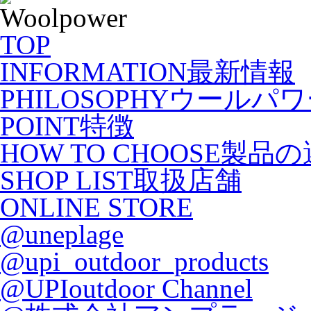
TOP
INFORMATION
最新情報
PHILOSOPHY
ウールパワ
POINT
特徴
HOW TO CHOOSE
製品の
SHOP LIST
取扱店舗
ONLINE STORE
@uneplage
@upi_outdoor_products
@UPIoutdoor Channel