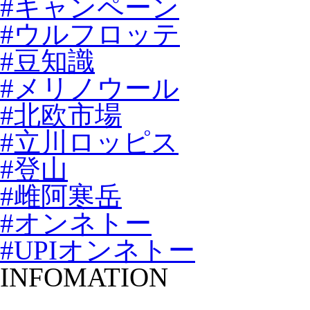
#キャンペーン
#ウルフロッテ
#豆知識
#メリノウール
#北欧市場
#立川ロッピス
#登山
#雌阿寒岳
#オンネトー
#UPIオンネトー
INFOMATION