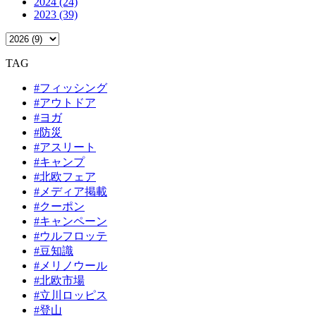
2024 (24)
2023 (39)
TAG
#フィッシング
#アウトドア
#ヨガ
#防災
#アスリート
#キャンプ
#北欧フェア
#メディア掲載
#クーポン
#キャンペーン
#ウルフロッテ
#豆知識
#メリノウール
#北欧市場
#立川ロッピス
#登山